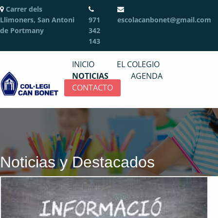
Carrer dels
Llimoners, San Antoni
971
escolacanbonet@gmail.com
de Portmany
342
143
INICIO
EL COLEGIO
NOTICIAS
AGENDA
CONTACTO
Noticias y Destacados