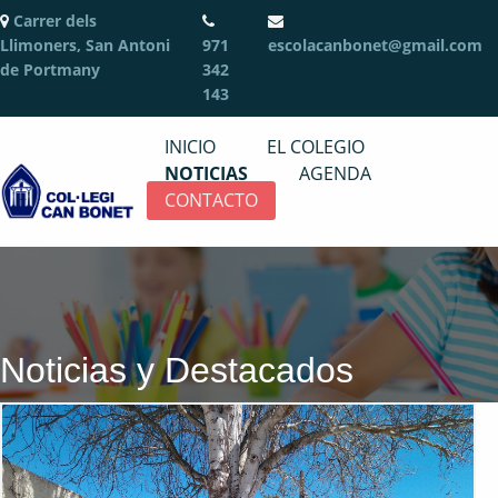
Carrer dels
Llimoners, San Antoni
971
escolacanbonet@gmail.com
de Portmany
342
143
INICIO
EL COLEGIO
NOTICIAS
AGENDA
CONTACTO
Noticias y Destacados