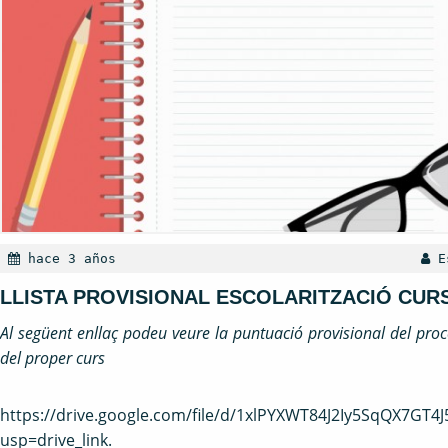
hace 3 años
Es
LLISTA PROVISIONAL ESCOLARITZACIÓ CURS
Al següent enllaç podeu veure la puntuació provisional del procé
del proper curs
https://drive.google.com/file/d/1xlPYXWT84J2Iy5SqQX7GT4
usp=drive_link
.